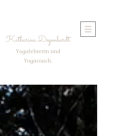
Katharina Degenhardt
Yogalehrerin und
Yogacoach.